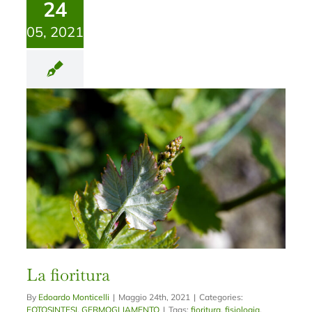
24
05, 2021
La fioritura
By
Edoardo Monticelli
|
Maggio 24th, 2021
|
Categories:
FOTOSINTESI
,
GERMOGLIAMENTO
|
Tags:
fioritura
,
fisiologia
,