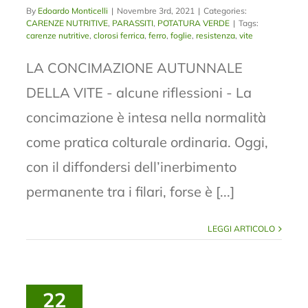
By
Edoardo Monticelli
|
Novembre 3rd, 2021
|
Categories:
CARENZE NUTRITIVE
,
PARASSITI
,
POTATURA VERDE
|
Tags:
carenze nutritive
,
clorosi ferrica
,
ferro
,
foglie
,
resistenza
,
vite
LA CONCIMAZIONE AUTUNNALE
DELLA VITE - alcune riflessioni - La
concimazione è intesa nella normalità
come pratica colturale ordinaria. Oggi,
con il diffondersi dell’inerbimento
permanente tra i filari, forse è [...]
LEGGI ARTICOLO
22