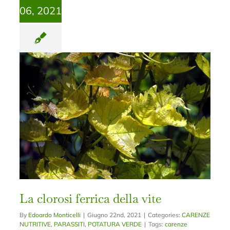
06, 2021
La clorosi ferrica della vite
By
Edoardo Monticelli
|
Giugno 22nd, 2021
|
Categories:
CARENZE
NUTRITIVE
,
PARASSITI
,
POTATURA VERDE
|
Tags:
carenze