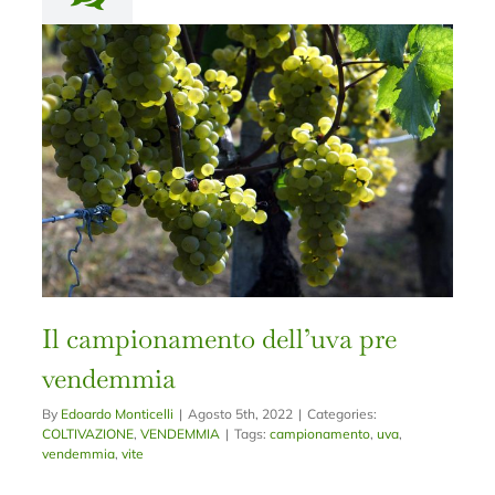
Il campionamento dell’uva pre
vendemmia
By
Edoardo Monticelli
|
Agosto 5th, 2022
|
Categories:
COLTIVAZIONE
,
VENDEMMIA
|
Tags:
campionamento
,
uva
,
vendemmia
,
vite