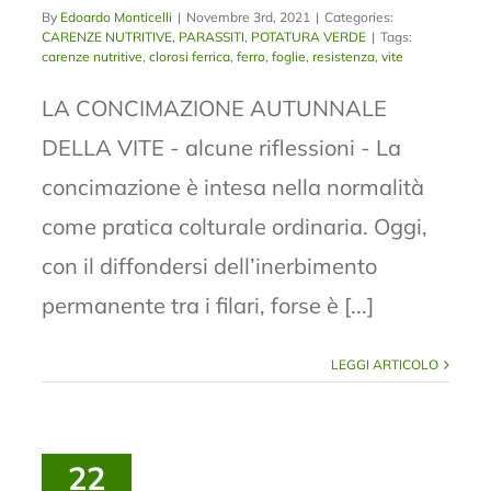
By
Edoardo Monticelli
|
Novembre 3rd, 2021
|
Categories:
CARENZE NUTRITIVE
,
PARASSITI
,
POTATURA VERDE
|
Tags:
carenze nutritive
,
clorosi ferrica
,
ferro
,
foglie
,
resistenza
,
vite
LA CONCIMAZIONE AUTUNNALE
DELLA VITE - alcune riflessioni - La
concimazione è intesa nella normalità
come pratica colturale ordinaria. Oggi,
con il diffondersi dell’inerbimento
permanente tra i filari, forse è [...]
LEGGI ARTICOLO
22