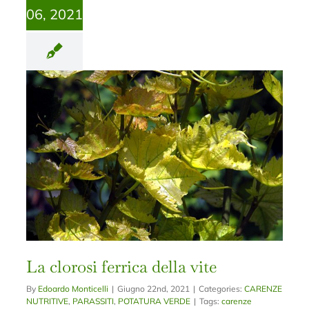
06, 2021
La clorosi ferrica della vite
By
Edoardo Monticelli
|
Giugno 22nd, 2021
|
Categories:
CARENZE
NUTRITIVE
,
PARASSITI
,
POTATURA VERDE
|
Tags:
carenze