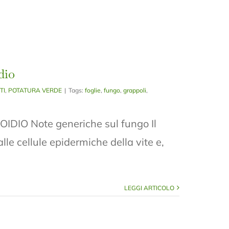
dio
TI
,
POTATURA VERDE
|
Tags:
foglie
,
fungo
,
grappoli
,
IO Note generiche sul fungo Il
lle cellule epidermiche della vite e,
LEGGI ARTICOLO