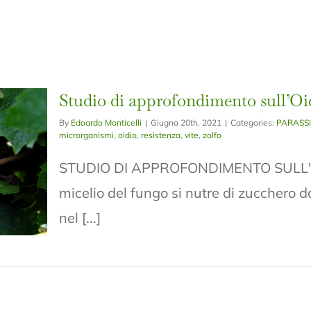
Studio di approfondimento sull’Oi
By
Edoardo Monticelli
|
Giugno 20th, 2021
|
Categories:
PARASSI
microrganismi
,
oidio
,
resistenza
,
vite
,
zolfo
STUDIO DI APPROFONDIMENTO SULL'OID
micelio del fungo si nutre di zucchero da
nel [...]