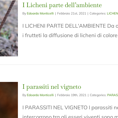
I Licheni parte dell’ambiente
By
Edoardo Monticelli
|
Febbraio 21st, 2021
|
Categories:
LICHEN
I LICHENI PARTE DELL'AMBIENTE Da ormai
i frutteti la diffusione di licheni di color
I parassiti nel vigneto
By
Edoardo Monticelli
|
Febbraio 19th, 2021
|
Categories:
PARASS
I PARASSITI NEL VIGNETO I parassiti nel
intercorrono tra gli esseri viventi sono 