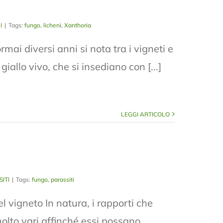
I
|
Tags:
fungo
,
licheni
,
Xanthoria
 diversi anni si nota tra i vigneti e
e giallo vivo, che si insediano con [...]
LEGGI ARTICOLO
ITI
|
Tags:
fungo
,
parassiti
 vigneto In natura, i rapporti che
molto vari affinché essi possano