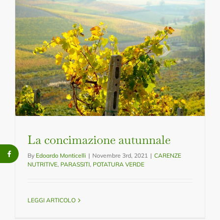
La concimazione autunnale
By
Edoardo Monticelli
|
Novembre 3rd, 2021
|
CARENZE
NUTRITIVE
,
PARASSITI
,
POTATURA VERDE
LEGGI ARTICOLO