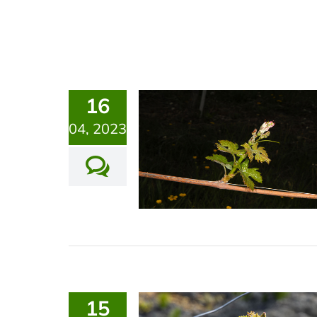
16
04, 2023
15