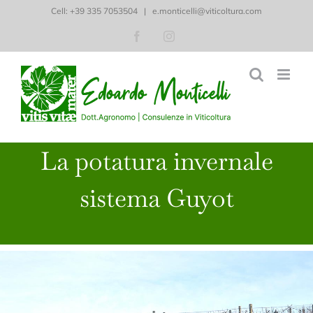
Salta
Cell: ‭+39 335 7053504‬
|
e.monticelli@viticoltura.com
al
Facebook
Instagram
contenuto
La potatura invernale
sistema Guyot