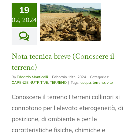
19
02, 2024
Nota tecnica breve (Conoscere il
terreno)
By
Edoardo Monticelli
|
Febbraio 19th, 2024
|
Categories:
CARENZE NUTRITIVE
,
TERRENO
|
Tags:
acqua
,
terreno
,
vite
Conoscere il terreno I terreni collinari si
connotano per l'elevata eterogeneità, di
posizione, di ambiente e per le
caratteristiche fisiche, chimiche e