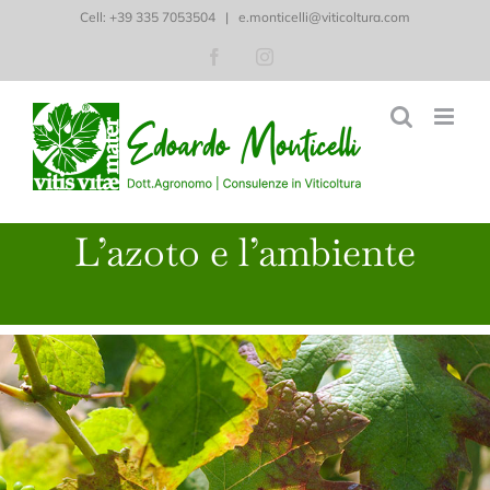
Salta
Cell: ‭+39 335 7053504‬
|
e.monticelli@viticoltura.com
al
Facebook
Instagram
contenuto
L’azoto e l’ambiente