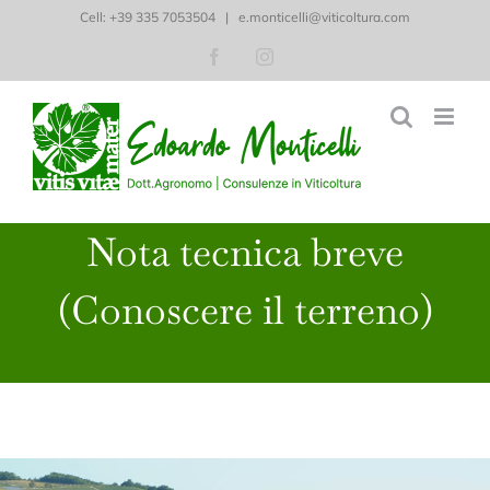
Salta
Cell: ‭+39 335 7053504‬
|
e.monticelli@viticoltura.com
al
Facebook
Instagram
contenuto
Nota tecnica breve
(Conoscere il terreno)