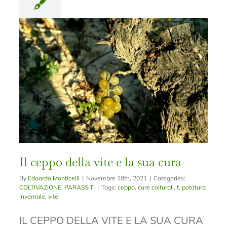
Il ceppo della vite e la sua cura
By
Edoardo Monticelli
|
Novembre 18th, 2021
|
Categories:
COLTIVAZIONE
,
PARASSITI
|
Tags:
ceppo
,
cure colturali
,
f
,
potatura
invernale
,
vite
IL CEPPO DELLA VITE E LA SUA CURA