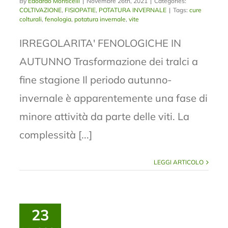
By
Edoardo Monticelli
|
Novembre 26th, 2021
|
Categories:
COLTIVAZIONE
,
FISIOPATIE
,
POTATURA INVERNALE
|
Tags:
cure
colturali
,
fenologia
,
potatura invernale
,
vite
IRREGOLARITA' FENOLOGICHE IN
AUTUNNO Trasformazione dei tralci a
fine stagione Il periodo autunno-
invernale è apparentemente una fase di
minore attività da parte delle viti. La
complessità [...]
LEGGI ARTICOLO
23