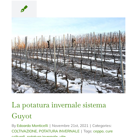
La potatura invernale sistema
Guyot
By
Edoardo Monticelli
|
Novembre 21st, 2021
|
Categories:
COLTIVAZIONE
,
POTATURA INVERNALE
|
Tags:
ceppo
,
cure
colturali
,
potatura invernale
,
vite