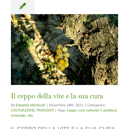
Il ceppo della vite e la sua cura
By
Edoardo Monticelli
|
Novembre 18th, 2021
|
Categories:
COLTIVAZIONE
,
PARASSITI
|
Tags:
ceppo
,
cure colturali
,
f
,
potatura
invernale
,
vite
IL CEPPO DELLA VITE E LA SUA CURA