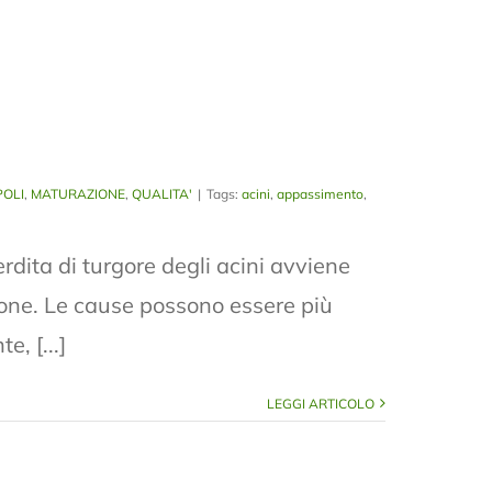
OLI
,
MATURAZIONE
,
QUALITA'
|
Tags:
acini
,
appassimento
,
ta di turgore degli acini avviene
zione. Le cause possono essere più
e, [...]
LEGGI ARTICOLO