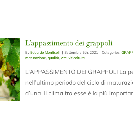
L’appassimento dei grappoli
By
Edoardo Monticelli
|
Settembre 5th, 2021
|
Categories:
GRAPP
maturazione
,
qualità
,
vite
,
viticoltura
L'APPASSIMENTO DEI GRAPPOLI La perdi
nell’ultimo periodo del ciclo di matura
d’una. Il clima tra esse è la più important