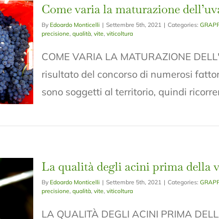
Come varia la maturazione dell’uv
By
Edoardo Monticelli
|
Settembre 5th, 2021
|
Categories:
GRAPP
precisione
,
qualità
,
vite
,
viticoltura
COME VARIA LA MATURAZIONE DELL'UVA
risultato del concorso di numerosi fattor
sono soggetti al territorio, quindi ricorren
La qualità degli acini prima dell
By
Edoardo Monticelli
|
Settembre 5th, 2021
|
Categories:
GRAPP
precisione
,
qualità
,
vite
,
viticoltura
LA QUALITÀ DEGLI ACINI PRIMA DELL