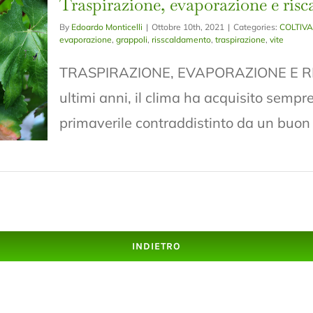
Traspirazione, evaporazione e ris
By
Edoardo Monticelli
|
Ottobre 10th, 2021
|
Categories:
COLTIV
evaporazione
,
grappoli
,
risscaldamento
,
traspirazione
,
vite
TRASPIRAZIONE, EVAPORAZIONE E R
ultimi anni, il clima ha acquisito semp
primaverile contraddistinto da un buon liv
INDIETRO