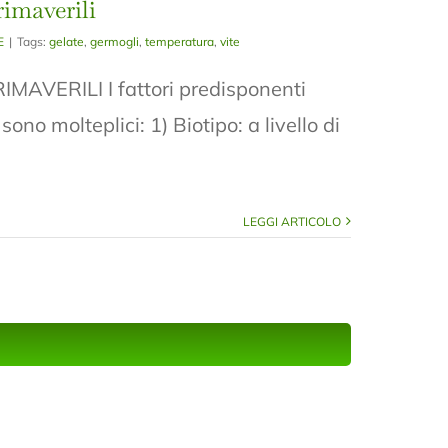
imaverili
E
|
Tags:
gelate
,
germogli
,
temperatura
,
vite
AVERILI I fattori predisponenti
ono molteplici: 1) Biotipo: a livello di
]
LEGGI ARTICOLO