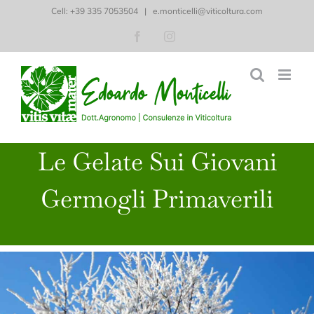
Salta
Cell: ‭+39 335 7053504‬
|
e.monticelli@viticoltura.com
al
Facebook
Instagram
contenuto
Le Gelate Sui Giovani
Germogli Primaverili