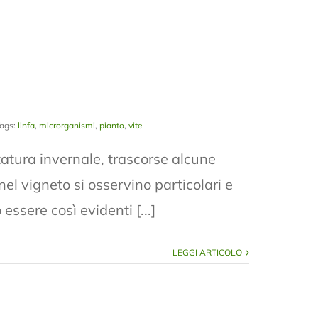
ags:
linfa
,
microrganismi
,
pianto
,
vite
ura invernale, trascorse alcune
l vigneto si osservino particolari e
ssere così evidenti [...]
LEGGI ARTICOLO