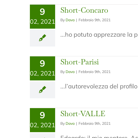
Short-Concaro
9
02, 2021
By
Dava
|
Febbraio 9th, 2021
...ho potuto apprezzare la p
Short-Parisi
9
02, 2021
By
Dava
|
Febbraio 9th, 2021
...l’autorevolezza del profil
Short-VALLE
9
02, 2021
By
Dava
|
Febbraio 9th, 2021
Edoardo: il mio mentore. Ass