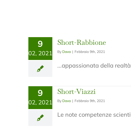
Short-Rabbione
9
02, 2021
By
Dava
|
Febbraio 9th, 2021
...appassionata della realt
Short-Viazzi
9
02, 2021
By
Dava
|
Febbraio 9th, 2021
Le note competenze scientifi