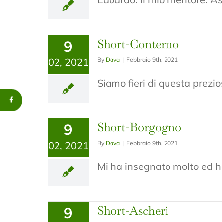
Short-Conterno
9
02, 2021
By
Dava
|
Febbraio 9th, 2021
Siamo fieri di questa prezio
Short-Borgogno
9
02, 2021
By
Dava
|
Febbraio 9th, 2021
Mi ha insegnato molto ed ha
Short-Ascheri
9