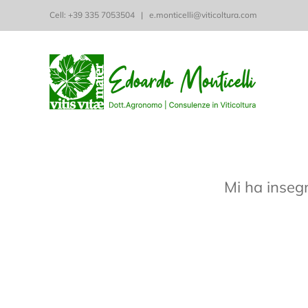
Salta
Cell: ‭+39 335 7053504‬
|
e.monticelli@viticoltura.com
al
contenuto
Mi ha inseg