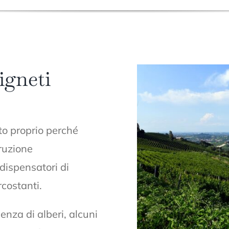
vigneti
ato proprio perché
ruzione
 dispensatori di
rcostanti.
enza di alberi, alcuni