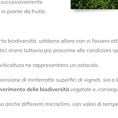
i e successivamente
i in piante da frutto
a biodiversità, sebbene allora non vi fossero atte
iotici erano tuttavia più prossime alle condizioni s
viticoltura ne rappresentano un ostacolo.
one di ininterrotte superfici di vigneti, sia a liv
verimento della biodiversità
vegetale e, conseg
 anche differenti microclimi, con valori di tempe