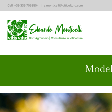
Salta
Cell: ‭+39 335 7053504‬
|
e.monticelli@viticoltura.com
al
contenuto
Modell