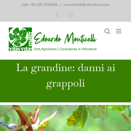
Salta
Cell: ‭+39 335 7053504‬
|
e.monticelli@viticoltura.com
al
Facebook
Instagram
contenuto
La grandine: danni ai
grappoli